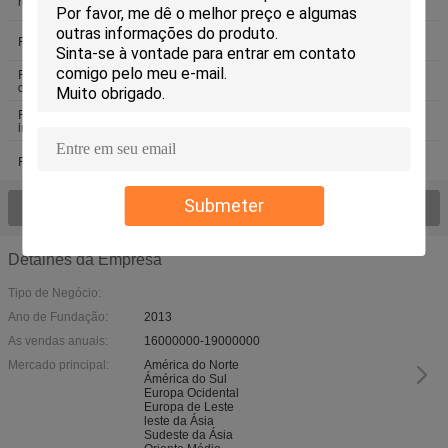
resina do copolímero do vinil
resina do cloreto de vinil
Resina de vinil de VMCH
Resina do Terpolymer
Resina do copolímero do acetato
PM Resin
do vinil
Resina da poliamida para tintas de
Resina acrílica contínua
impressão
Resina acrílica termoplástico
resina acrílica do polímero
Submeter
Veja todo o > dos produtos;
Detalhes da Empresa
Tipo de Negócio:
Ano de Fundação:
2013
As vendas anuais:
16000000-19000000
Mercado principal:
América do Norte
Ámérica do Sul
Europa Ocidental
Europa de Leste
leste da Ásia
Sudeste da Ásia