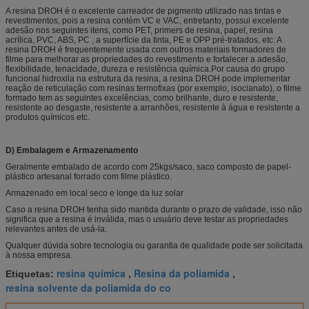
A resina DROH é o excelente carreador de pigmento utilizado nas tintas e
revestimentos, pois a resina contém VC e VAC, entretanto, possui excelente
adesão nos seguintes itens, como PET, primers de resina, papel, resina
acrílica, PVC, ABS, PC , a superfície da tinta, PE e OPP pré-tratados, etc. A
resina DROH é frequentemente usada com outros materiais formadores de
filme para melhorar as propriedades do revestimento e fortalecer a adesão,
flexibilidade, tenacidade, dureza e resistência química.Por causa do grupo
funcional hidroxila na estrutura da resina, a resina DROH pode implementar
reação de reticulação com resinas termofixas (por exemplo, isocianato), o filme
formado tem as seguintes excelências, como brilhante, duro e resistente,
resistente ao desgaste, resistente a arranhões, resistente à água e resistente a
produtos químicos etc.
D) Embalagem e Armazenamento
Geralmente embalado de acordo com 25kgs/saco, saco composto de papel-
plástico artesanal forrado com filme plástico.
Armazenado em local seco e longe da luz solar
Caso a resina DROH tenha sido mantida durante o prazo de validade, isso não
significa que a resina é inválida, mas o usuário deve testar as propriedades
relevantes antes de usá-la.
Qualquer dúvida sobre tecnologia ou garantia de qualidade pode ser solicitada
à nossa empresa.
resina química
Resina da poliamida
Etiquetas:
,
,
resina solvente da poliamida do co