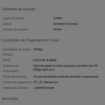
Detalhes do produto
Lugar de origem:
CHINA
Marca:
Direction Chemical
Número do modelo:
DROH
Condições de Pagamento e Envio
Quantidade de ordem
200kgs
mínima:
Preço:
USD3.90~4.60/Kg
Detalhes da
Saco de papel do ofício alinhado com filme dos PP,
25Kgs pelo saco
embalagem:
Tempo de entrega:
10 dias de trabalho após ter recebido o pagamento
Termos de pagamento:
T/T, L/C, Westunion
Habilidade da fonte:
1,000MTs/month
descrição