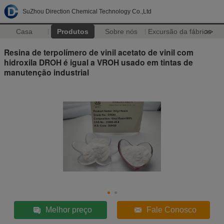
SuZhou Direction Chemical Technology Co.,Ltd
Casa
Produtos
Sobre nós
Excursão da fábrica
>>
Resina de terpolímero de vinil acetato de vinil com
hidroxila DROH é igual a VROH usado em tintas de
manutenção industrial
Melhor preço
Fale Conosco