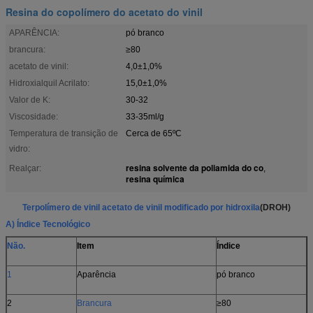
Resina do copolímero do acetato do vinil
APARÊNCIA:
pó branco
brancura:
≥80
acetato de vinil:
4,0±1,0%
Hidroxialquil Acrilato:
15,0±1,0%
Valor de K:
30-32
Viscosidade:
33-35ml/g
Temperatura de transição de
Cerca de 65ºC
vidro:
resina solvente da poliamida do co
Realçar:
,
resina química
Terpolímero de vinil acetato de vinil modificado por hidroxila
(DROH)
A) Índice Tecnológico
Não.
Item
Índice
1
Aparência
pó branco
2
Brancura
≥80