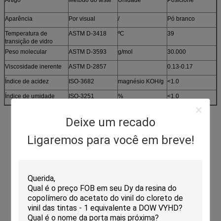
Aparência
Por visual
/
Pó branco
Temperatura de
ASTM D-3418
ºC
39
transição de vidro
Peso molecular
ASTM D-3593
g/mol
30.000
Viscosidade inerente
ASTM D-2857
0.13-0.17
Índice de acidez
ISO-3682
magnésio KOH/g
<1.0
Índice de umidade
ISO-3251
%
<1.0
Deixe um recado
Ligaremos para você em breve!