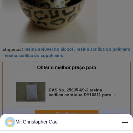
resina solúvel no álcool
resina acrílica do polímero
Etiquetas:
,
resina acrílica do copolímero
,
Obter o melhor preço para
CAS No. 25035-69-2 resina
acrílica contínua DY10311 para o
verniz cerâmico da tinta
Continue
Mr. Christopher Cao
Resina acrílica contínua
Mais