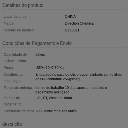
Detalhes do produto
Lugar de origem:
CHINA
Marca:
Direction Chemical
Número do modelo:
DY10311
Condições de Pagamento e Envio
Quantidade de
50kgs
ordem mínima:
Preço:
USD4.10~7.70/Kg
Detalhes da
Embalado no saco do ofício-papel alinhado com o filme
dos PP conforme 25Kgs/bag
embalagem:
Tempo de entrega:
dentro do trabalho 10 dias após ter recebido o
pagamento avançado
Termos de
L/C, T/T, Western Union
pagamento:
Habilidade da fonte:
2000Metric toneladas/mês
descrição