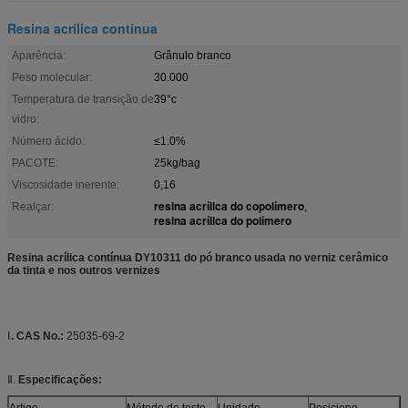
Resina acrílica contínua
Aparência:
Grânulo branco
Peso molecular:
30.000
Temperatura de transição de
39°c
vidro:
Número ácido:
≤1.0%
PACOTE:
25kg/bag
Viscosidade inerente:
0,16
resina acrílica do copolímero
Realçar:
,
resina acrílica do polímero
Resina acrílica contínua DY10311 do pó branco usada no verniz cerâmico
da tinta e nos outros vernizes
Ⅰ
. CAS No.:
25035-69-2
Ⅱ.
Especificações:
Artigo
Método do teste
Unidade
Posicione