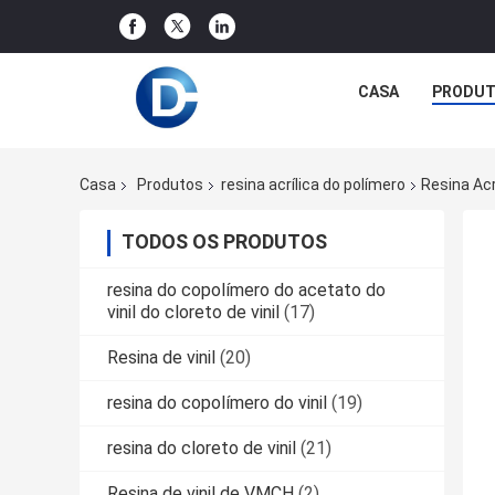
CASA
PRODU
Casa
Produtos
resina acrílica do polímero
Resina Acr
TODOS OS PRODUTOS
resina do copolímero do acetato do
vinil do cloreto de vinil
(17)
Resina de vinil
(20)
resina do copolímero do vinil
(19)
resina do cloreto de vinil
(21)
Resina de vinil de VMCH
(2)