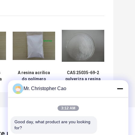
s
A resina acrílica
CAS 25035-69-2
a
do polímero
pulveriza a resina
do
DY2164 usada no
acrílica do
Mr. Christopher Cao
filme do
polímero aplicada
encolhimento do
no recipiente e na
PVC cobre CAS
Marine Coatings
3:12 AM
No. 25035-69-2
Good day, what product are you looking 
for?
xe mensagem