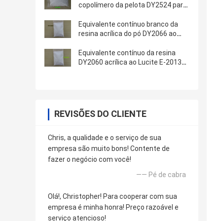
copolímero da pelota DY2524 para
a soldadura térmica enverniza o
código 3906909090 do HS
Equivalente contínuo branco da
resina acrílica do pó DY2066 ao
Lucite E-2016 usado em tintas de
impressão do Gravure
Equivalente contínuo da resina
DY2060 acrílica ao Lucite E-2013
usado em tintas de impressão da
tela
REVISÕES DO CLIENTE
Chris, a qualidade e o serviço de sua
empresa são muito bons! Contente de
fazer o negócio com você!
—— Pé de cabra
Olá!, Christopher! Para cooperar com sua
empresa é minha honra! Preço razoável e
serviço atencioso!