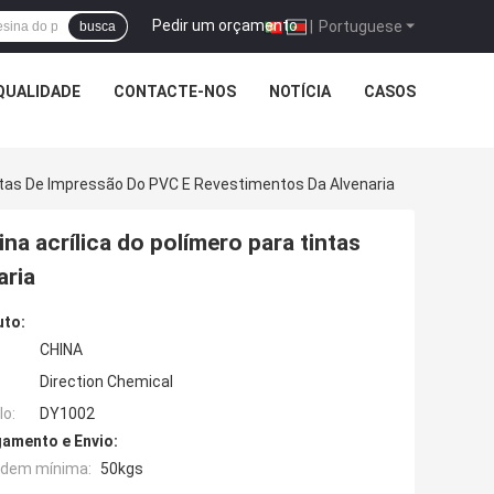
Pedir um orçamento
|
Portuguese
busca
QUALIDADE
CONTACTE-NOS
NOTÍCIA
CASOS
Tintas De Impressão Do PVC E Revestimentos Da Alvenaria
ina acrílica do polímero para tintas
aria
uto:
CHINA
Direction Chemical
o:
DY1002
amento e Envio:
rdem mínima:
50kgs