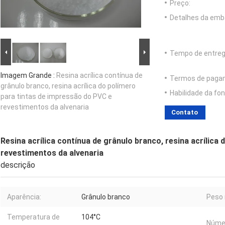
Preço:
Detalhes da emb
Tempo de entreg
Imagem Grande :
Resina acrílica contínua de
Termos de paga
grânulo branco, resina acrílica do polímero
Habilidade da fon
para tintas de impressão do PVC e
revestimentos da alvenaria
Contato
Resina acrílica contínua de grânulo branco, resina acrílica
revestimentos da alvenaria
descrição
Aparência:
Grânulo branco
Peso 
Temperatura de
104°C
Númer