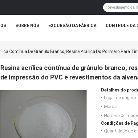
TOS
SOBRE NÓS
EXCURSÃO DA FÁBRICA
CONTROLE DA 
ílica Contínua De Grânulo Branco, Resina Acrílica Do Polímero Para 
Resina acrílica contínua de grânulo branco, res
de impressão do PVC e revestimentos da alven
Detalhes do prod
Lugar de origem:
Marca:
Número do model
Condições de Pag
Quantidade de o