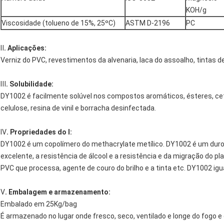
KOH/g
Viscosidade (tolueno de 15%, 25ºC)
ASTM D-2196
PC
Ⅱ
. Aplicações:
Verniz do PVC, revestimentos da alvenaria, laca do assoalho, tintas 
Ⅲ
. Solubilidade:
DY1002 é facilmente solúvel nos compostos aromáticos, ésteres, ce
celulose, resina de vinil e borracha desinfectada.
Ⅳ
. Propriedades do Ⅰ:
DY1002 é um copolímero do methacrylate metílico. DY1002 é um duro a
excelente, a resistência de álcool e a resistência e da migração do pl
PVC que processa, agente de couro do brilho e a tinta etc. DY1002 i
Ⅴ
. Embalagem e armazenamento:
Embalado em 25Kg/bag
É armazenado no lugar onde fresco, seco, ventilado e longe do fogo e