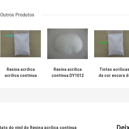
Outros Produtos
Resina acrílica
Resina acrílica
Tintas acrílica
acrílica contínua
contínua DY1012
da cor escura d
do polímero da
do polímero
resina DY2067 
resina DY2466
usada no agente
polímero para
para tintas de
de couro do
oferecer o
impressão CAS
tratamento
Wettability do
No do PVC.
pigmento
25035-69-2
Dei
ato do vinil do
Resina acrílica contínua