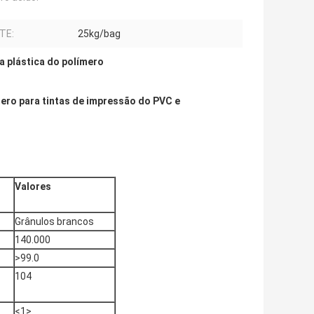
TE:
25kg/bag
a plástica do polímero
ímero para tintas de impressão do PVC e
Valores
Grânulos brancos
140.000
>99.0
104
<1>