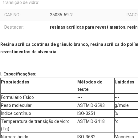
transição de vidro:
CAS NO.:
25035-69-2
PACO
Destacar:
resinas acrílicas para revestimentos
,
resin
Resina acrílica contínua de grânulo branco, resina acrílica do pol
revestimentos da alvenaria
Ⅰ
. Especificações:
Propriedades
Métodos do
Unidades
teste
Formulário físico
---
---
Peso molecular
ASTM D-3593
g/mole
Índice contínuo
ISO-3251
%
Temperatura de transição de vidro
ASTM D-3418
°c
(Tg)
Número ácido
ISO-3682
Magnésio