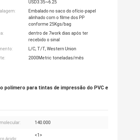
USD3.35~6.25
alagem:
Embalado no saco do ofício-papel
alinhado com o filme dos PP
conforme 25Kgs/bag
a:
dentro de 7work dias após ter
recebido o sinal
mento:
L/C, T/T, Western Union
te:
2000Metric toneladas/mês
 do polímero para tintas de impressão do PVC e
molecular:
140.000
<1>
o ácido: